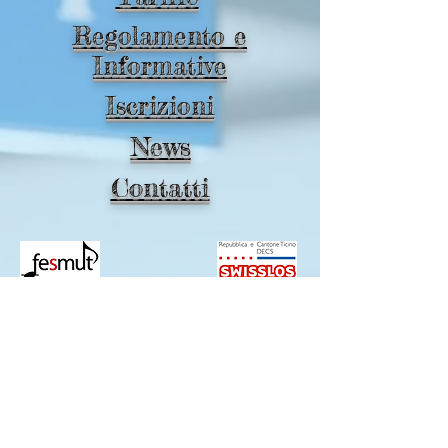
Regolamento e
Informative
Iscrizioni
News
Contatti
Fondazione MUSICANDO
Via al Convento 4 - 6954 Bigorio
tel.
+41 (0)79 846 31 09
IBAN:
CH29
0076 4212 4418 4200 1
info@musicando.ch
Orari di ricevimento telefonico:
Martedì, venerdì: 9 - 12