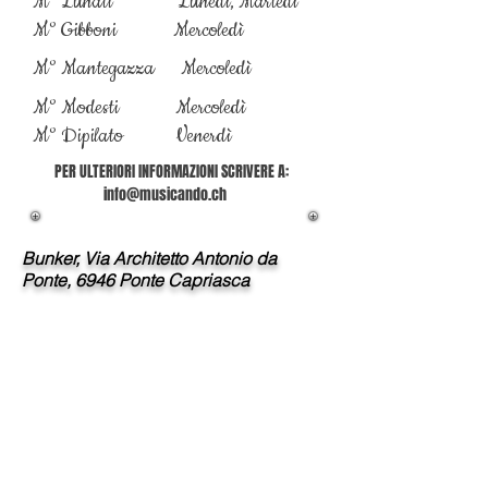
M° Lunati Lunedì, Marted
ì
M° Gibboni Mercoled
ì
M° Mantegazza Mercoledì
M° Modesti Mercoled
ì
M° Dipilato Venerdì
PER ULTERIORI INFORMAZIONI SCRIVERE A:
info@musicando.ch
Bunker, Via Architetto Antonio da
Ponte, 6946 Ponte Capriasca