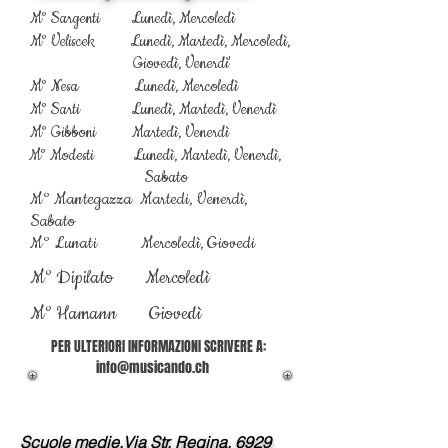
M° Sargenti
Lunedì, M
ercoledì
M° Veliscek
Lunedì, Martedì, Mercoledì,
Giovedì, Venerdì'
M° Nesa Lunedì, Mercoledì
M° Sarti
Lunedì, Martedì, Venerdì
M° Gibboni Martedì
, Venerdì
M° Modesti
Lunedì, Martedì,
Venerdì,
Sabato
M° Mantegazza Martedi, Venerdì,
Sabato
M° Lunati Mercoledì, Giovedi
M° Dipilato Mercoledì
M° Hamann Giovedì
PER ULTERIORI INFORMAZIONI SCRIVERE A:
info@musicando.ch
Scuole medie,Via Str. Regina, 6929