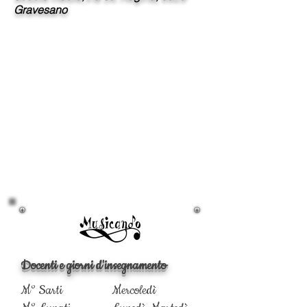
Gravesano
Docenti e giorni d'insegnamento
M° Sarti Mercoled
ì