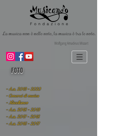
La musica non è nelle note, la musica è tra le note.
Wolfgang Amadeus Mozart
FOTO
- A.a. 2019 - 2020
- Concorsi di musica
- Miscellaneo
- A.a. 2018 - 2019
- A.a. 2017 - 2018
- A.a. 2016 - 2017