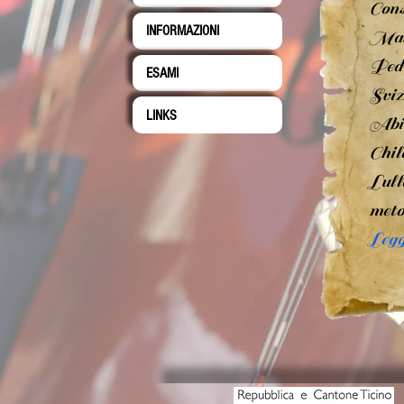
Cons
INFORMAZIONI
Mast
Peda
ESAMI
Sviz
LINKS
Abil
Chil
Lull
meto
Legg