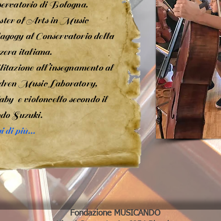
ervatorio di Bologna.
er of Arts in Music
gogy al Conservatorio della
zera italiana.
itazione all’insegnamento al
dren Music Laboratory,
aby e violoncello secondo il
do Suzuki.
i di
più
...
Fondazione MUSICANDO